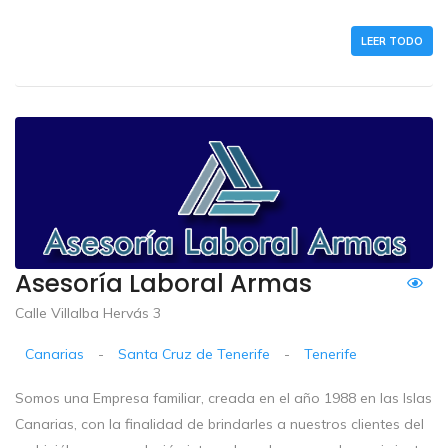
LEER TODO
Asesoría Laboral Armas
Calle Villalba Hervás 3
Canarias
-
Santa Cruz de Tenerife
-
Tenerife
Somos una Empresa familiar, creada en el año 1988 en las Islas
Canarias, con la finalidad de brindarles a nuestros clientes del