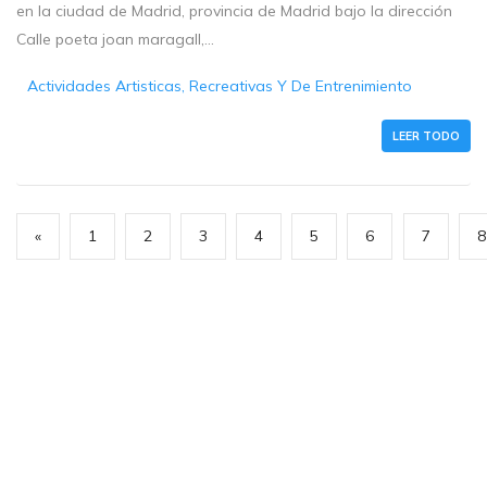
en la ciudad de Madrid, provincia de Madrid bajo la dirección
Calle poeta joan maragall,...
Actividades Artisticas, Recreativas Y De Entrenimiento
LEER TODO
«
1
2
3
4
5
6
7
8