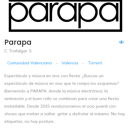
Parapa
C. Trafalgar, 5
Comunidad Valenciana
-
Valencia
-
Torrent
Espectáculo y música en vivo con fiesta. ¿Buscas un
espectáculo de música en vivo que te rompa los esquemas?
Bienvenido a PARAPA, donde la música electrónica, la
animación y el buen rollo se combinan para crear una fiesta
inolvidable. Desde 2015 revolucionamos el ocio juvenil con
shows que invitan a saltar, gritar y disfrutar al máximo. No hay
etiquetas, no hay posture...