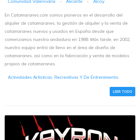
Comunidad Valenciana
-
Alicante
-
Alcoy
En Catamaranes.com somos pioneros en el desarrollo del
alquiler de catamaranes, la gestión de alquiler y la venta de
catamaranes nuevos y usados en España desde que
comenzamos nuestra andadura en 1988. Más tarde, en 2002,
nuestro equipo entró de lleno en el área de diseño de
catamaranes, así como en la fabricación y venta de modelos
propios de catamaranes.
Actividades Artisticas, Recreativas Y De Entrenimiento
LEER TODO