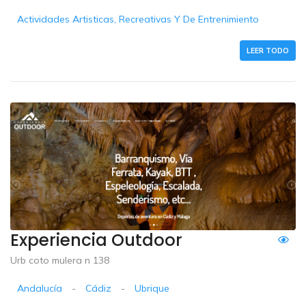
Actividades Artisticas, Recreativas Y De Entrenimiento
LEER TODO
Experiencia Outdoor
Urb coto mulera n 138
Andalucía
-
Cádiz
-
Ubrique