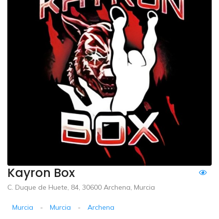
Kayron Box
C. Duque de Huete, 84, 30600 Archena, Murcia
Murcia
-
Murcia
-
Archena