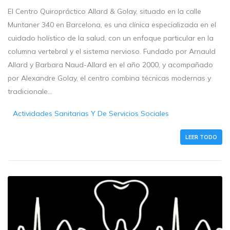
El Centro Quiropráctico Allard & Golay, situado en la calle
Muntaner 340 en Barcelona, es una clínica especializada en el
cuidado holístico de la salud, con un enfoque particular en la
columna vertebral y el sistema nervioso. Fundado por Arnauld
Allard y Barbara Naud-Allard en el año 2000, y acompañado
por Alexandre Golay, el centro combina técnicas modernas y
tradicionale...
Actividades Sanitarias Y De Servicios Sociales
LEER TODO