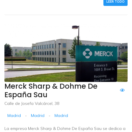
LEER TODO
Merck Sharp & Dohme De
España Sau
Calle de Josefa Valcárcel, 38
Madrid
-
Madrid
-
Madrid
La empresa Merck Sharp & Dohme De España Sau se dedica a