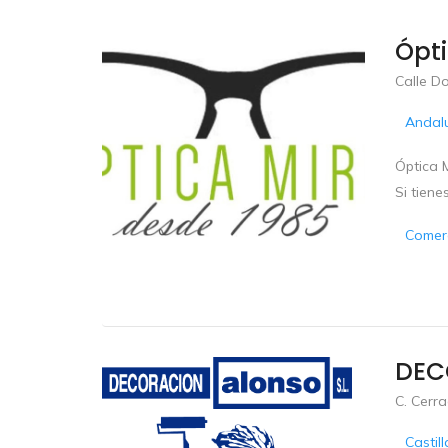
Ópti
Calle Do
Andal
Óptica M
Si tien
Comerc
DEC
C. Cerra
Castil