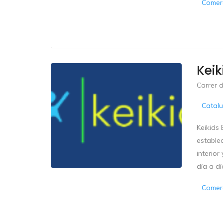
Comerc
Keik
Carrer 
Catal
Keikids 
estable
interio
día a dí
Comerc