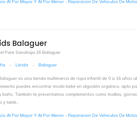
io Al Por Mayor Y Al Por Menor - Reparacion De Vehiculos De Motor 
ids Balaguer
del Pare Sanahüja 26 Balaguer
uña
-
Lérida
-
Balaguer
Balaguer es una tienda multimarca de ropa infantil de 0 a 16 años u
cimiento puedes encontrar moda bebé en algodón orgánico, apto para
r y baño. También te presentamos complementos como toallas, gorras
a y tamb...
io Al Por Mayor Y Al Por Menor - Reparacion De Vehiculos De Motor 