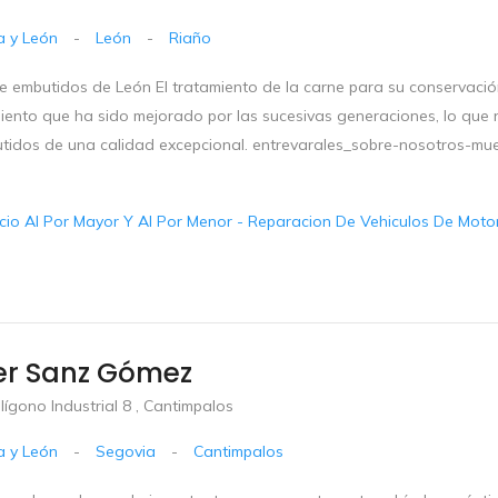
la y León
-
León
-
Riaño
 embutidos de León El tratamiento de la carne para su conservación,
iento que ha sido mejorado por las sucesivas generaciones, lo que n
tidos de una calidad excepcional. entrevarales_sobre-nosotros-mu
io Al Por Mayor Y Al Por Menor - Reparacion De Vehiculos De Motor 
er Sanz Gómez
lígono Industrial 8 , Cantimpalos
la y León
-
Segovia
-
Cantimpalos