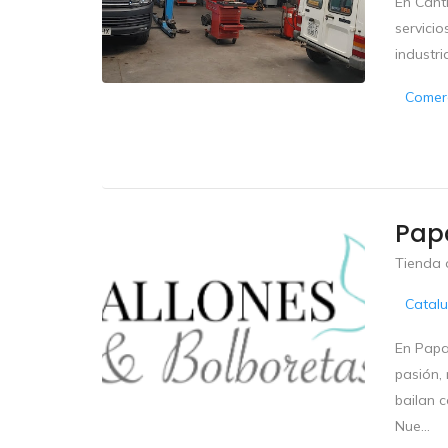
En Cant
servicio
industri
Comerc
Papa
Tienda 
Catal
En Papa
pasión,
bailan 
Nue...