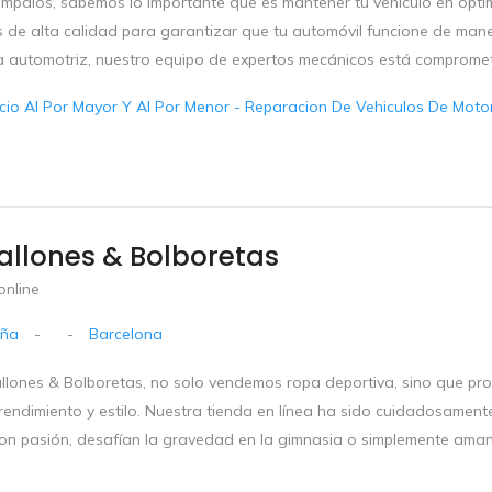
impalos, sabemos lo importante que es mantener tu vehículo en óptim
s de alta calidad para garantizar que tu automóvil funcione de mane
a automotriz, nuestro equipo de expertos mecánicos está comprometid
io Al Por Mayor Y Al Por Menor - Reparacion De Vehiculos De Motor 
llones & Bolboretas
online
uña
-
-
Barcelona
llones & Bolboretas, no solo vendemos ropa deportiva, sino que p
 rendimiento y estilo. Nuestra tienda en línea ha sido cuidadosamen
con pasión, desafían la gravedad en la gimnasia o simplemente aman