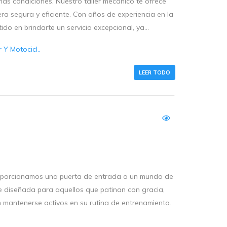
as condiciones. Nuestro taller mecánico te ofrece
ra segura y eficiente. Con años de experiencia en la
o en brindarte un servicio excepcional, ya...
Y Motocicl..
LEER TODO
roporcionamos una puerta de entrada a un mundo de
te diseñada para aquellos que patinan con gracia,
 mantenerse activos en su rutina de entrenamiento.