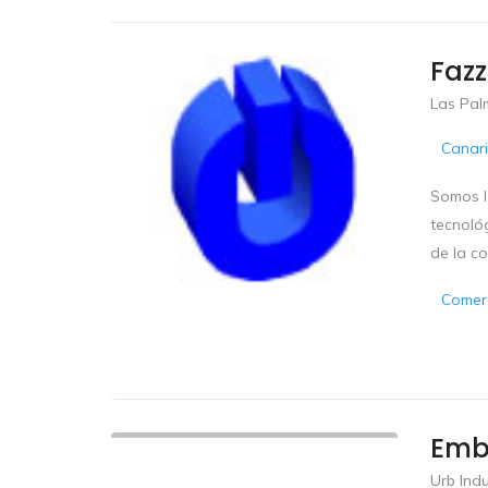
Fazz
Las Pal
Canar
Somos la
tecnológ
de la c
Comerc
Emb
Urb Indu