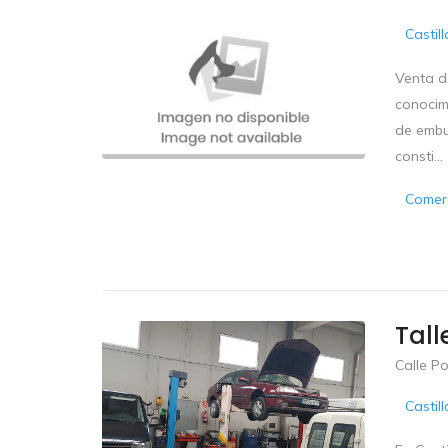
Castil
Venta de
conocim
de embu
consti...
Comerc
Tall
Calle Po
Castil