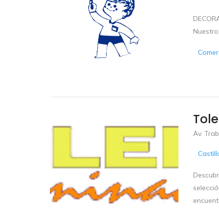
DECORAC
Nuestro
Comerc
Tole
Av. Trab
Castil
Descubr
selecci
encuent