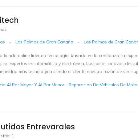
itech
mas
ias
-
Las Palmas de Gran Canaria
-
Las Palmas de Gran Canar
 tienda online líder en tecnología, basada en la confianza, la exper
ico. Expertos en informática y electrónica, buscamos innovar, descub
omunidad más tecnológica siendo el cliente nuestra razón de ser, su
io Al Por Mayor Y Al Por Menor - Reparacion De Vehiculos De Motor 
utidos Entrevarales
strial 1