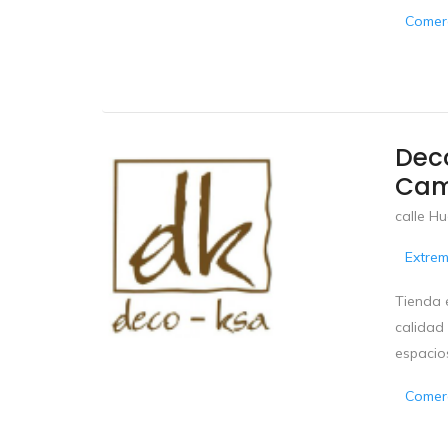
Comerc
Deco
Cam
calle Hu
Extre
Tienda 
calidad
espacios
Comerc