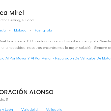
ca Mirel
ctor Fleming, 4, Local
ucía
-
Málaga
-
Fuengirola
irel lleva desde 1985 cuidando la salud visual en Fuengirola. Nuestro p
es una necesidad, nosotros encontramos la mejor solución. Siempre a
io Al Por Mayor Y Al Por Menor - Reparacion De Vehiculos De Motor 
ORACIÓN ALONSO
da, 9
la y León
-
Valladolid
-
Valladolid