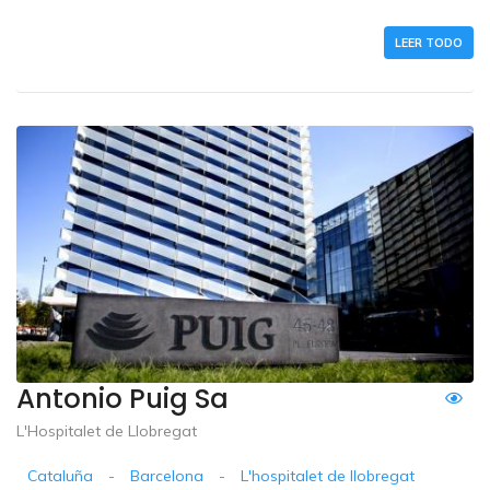
LEER TODO
Antonio Puig Sa
L'Hospitalet de Llobregat
Cataluña
-
Barcelona
-
L'hospitalet de llobregat