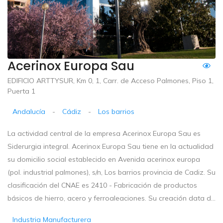
Acerinox Europa Sau
EDIFICIO ARTTYSUR, Km 0, 1, Carr. de Acceso Palmones, Piso 1,
Puerta 1
Andalucía
-
Cádiz
-
Los barrios
La actividad central de la empresa Acerinox Europa Sau es
Siderurgia integral. Acerinox Europa Sau tiene en la actualidad
su domicilio social establecido en Avenida acerinox europa
(pol. industrial palmones), s/n, Los barrios provincia de Cadiz. Su
clasificación del CNAE es 2410 - Fabricación de productos
básicos de hierro, acero y ferroaleaciones. Su creación data d...
Industria Manufacturera