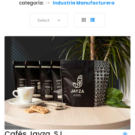
categoría:
->
Industria Manufacturera
Select
Cafés Jayza, S.L.