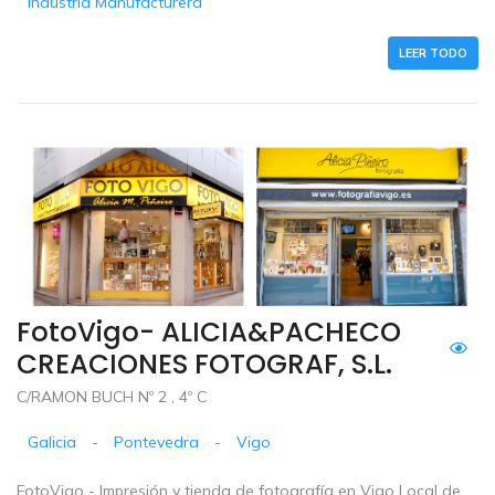
Industria Manufacturera
LEER TODO
FotoVigo- ALICIA&PACHECO
CREACIONES FOTOGRAF, S.L.
C/RAMON BUCH Nº 2 , 4º C
Galicia
-
Pontevedra
-
Vigo
FotoVigo - Impresión y tienda de fotografía en Vigo Local de