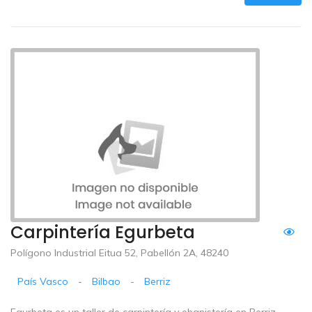
Carpintería Egurbeta
Polígono Industrial Eitua 52, Pabellón 2A, 48240
País Vasco
-
Bilbao
-
Berriz
Egurbeta es un taller de carpintería y ebanistería en Berriz,