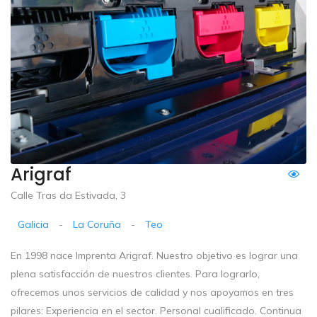
Arigraf
Calle Tras da Estivada, 3
Galicia
-
La Coruña
-
Teo
En 1998 nace Imprenta Arigraf. Nuestro objetivo es lograr una
plena satisfacción de nuestros clientes. Para lograrlo,
ofrecemos unos servicios de calidad y nos apoyamos en tres
pilares: Experiencia en el sector. Personal cualificado. Continua