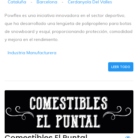
Cataluña
-
Barcelona
-
Cerdanyola Del Valles
Powflex es una iniciativa innovadora en el sector deportivo,
que ha desarrollado una lengüeta de polipropileno para botas
de snowboard y esquí, proporcionando protección, comodidad
y mejora en el rendimiento.
Industria Manufacturera
LEER TODO
Comestibles El Puntal