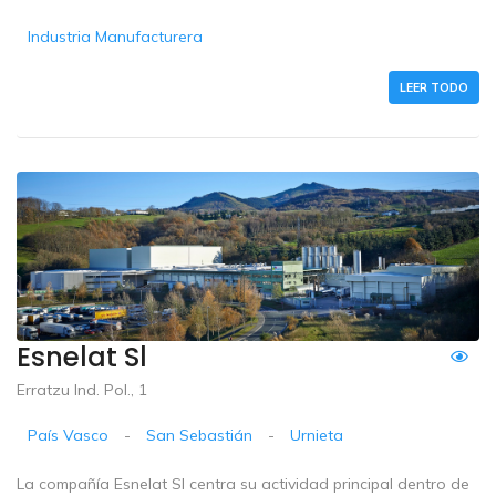
Industria Manufacturera
LEER TODO
Esnelat Sl
Erratzu Ind. Pol., 1
País Vasco
-
San Sebastián
-
Urnieta
La compañía Esnelat Sl centra su actividad principal dentro de