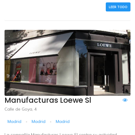
LEER TODO
Manufacturas Loewe Sl
Calle de Goya, 4
Madrid
-
Madrid
-
Madrid
La compañía Manufacturas Loewe Sl centra su actividad