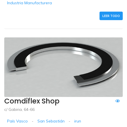
Industria Manufacturera
LEER TODO
Comdiflex Shop
c/ Gabiria, 64-66
País Vasco
-
San Sebastián
-
irun