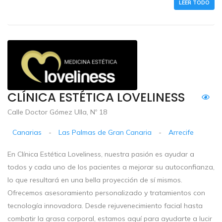
LEER TODO
CLÍNICA ESTÉTICA LOVELINESS
Calle Doctor Gómez Ulla, Nº 18
Canarias
-
Las Palmas de Gran Canaria
-
Arrecife
En Clínica Estética Loveliness, nuestra pasión es ayudar a
todos y cada uno de los pacientes a mejorar su autoconfianza,
lo que resultará en una bella proyección de sí mismos.
Ofrecemos asesoramiento personalizado y tratamientos con
tecnología innovadora. Desde rejuvenecimiento facial hasta
combatir la grasa corporal, estamos aquí para ayudarte a lucir