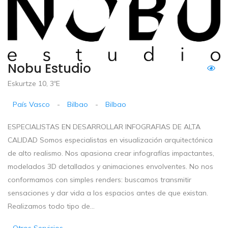
Nobu Estudio
Eskurtze 10, 3ºE
País Vasco
-
Bilbao
-
Bilbao
ESPECIALISTAS EN DESARROLLAR INFOGRAFIAS DE ALTA
CALIDAD Somos especialistas en visualización arquitectónica
de alto realismo. Nos apasiona crear infografías impactantes,
modelados 3D detallados y animaciones envolventes. No nos
conformamos con simples renders: buscamos transmitir
sensaciones y dar vida a los espacios antes de que existan.
Realizamos todo tipo de...
Otros Servicios