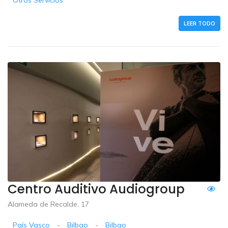
LEER TODO
Centro Auditivo Audiogroup
Alameda de Recalde, 17
País Vasco
-
Bilbao
-
Bilbao