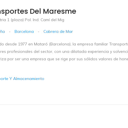
nsportes Del Maresme
tria 1 (plaza) Pol. Ind. Camí del Mig
uña
-
Barcelona
-
Cabrera de Mar
o desde 1977 en Mataró (Barcelona), la empresa familiar Transpor
res profesionales del sector, con una dilatada experiencia y solven
iza por ser una empresa que se rige por sus sólidos valores de hone
porte Y Almacenamiento