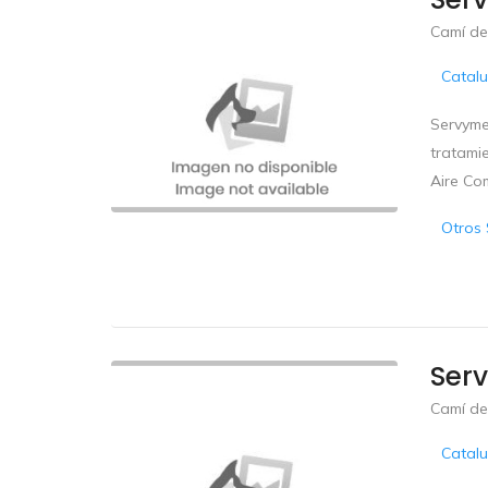
Camí de
Catal
Servyme
tratamie
Aire Co
Otros 
Ser
Camí de
Catal