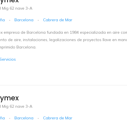
l Mig 62 nave 3-A
uña
-
Barcelona
-
Cabrera de Mar
x empresa de Barcelona fundada en 1984 especializada en aire com
nto de aire, instalaciones, legalizaciones de proyectos llave en man
mprimido Barcelona.
Servicios
vymex
l Mig 62 nave 3-A
uña
-
Barcelona
-
Cabrera de Mar