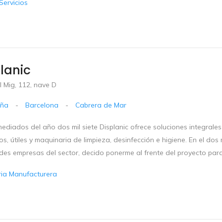
Servicios
lanic
 Mig, 112, nave D
uña
-
Barcelona
-
Cabrera de Mar
diados del año dos mil siete Displanic ofrece soluciones integrales 
s, útiles y maquinaria de limpieza, desinfección e higiene. En el dos
es empresas del sector, decido ponerme al frente del proyecto para 
ria Manufacturera