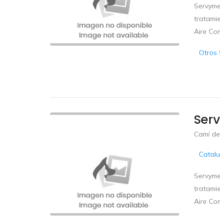
Servyme
tratamie
Aire Co
Otros 
Ser
Camí de
Catal
Servyme
tratamie
Aire Co