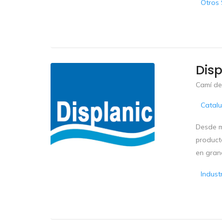
Otros 
Disp
Camí del
Catal
Desde me
producto
en grand
Indust