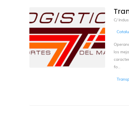
Tra
C/ Indus
Catal
Operand
los mejo
caracter
fo...
Trans