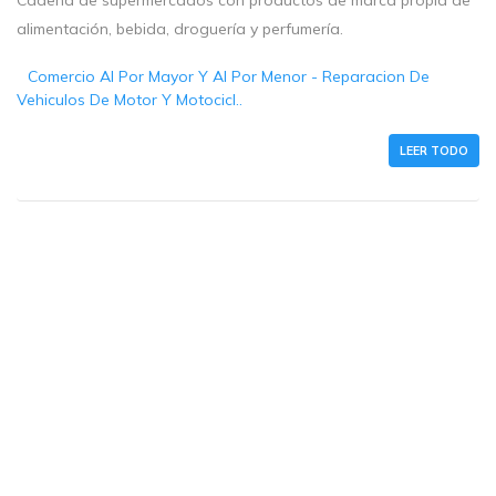
Cadena de supermercados con productos de marca propia de
alimentación, bebida, droguería y perfumería.
Comercio Al Por Mayor Y Al Por Menor - Reparacion De
Vehiculos De Motor Y Motocicl..
LEER TODO