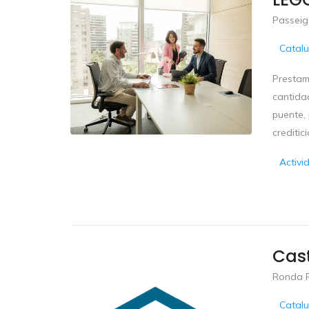
Passeig 
Catal
Prestami
cantida
puente, 
crediticio
Activi
Cas
Ronda R
Catal