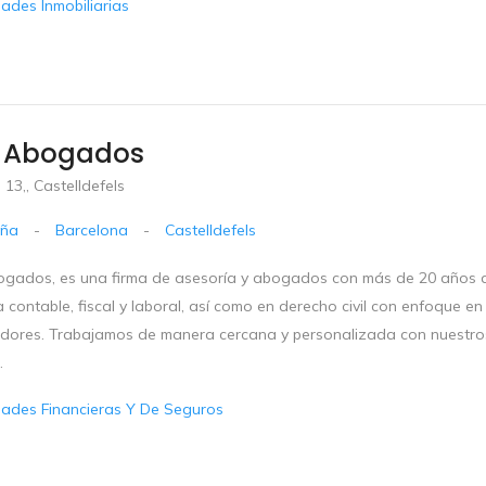
dades Inmobiliarias
 Abogados
 13,, Castelldefels
uña
-
Barcelona
-
Castelldefels
gados, es una firma de asesoría y abogados con más de 20 años de
 contable, fiscal y laboral, así como en derecho civil con enfoque en
dores. Trabajamos de manera cercana y personalizada con nuestros c
.
dades Financieras Y De Seguros