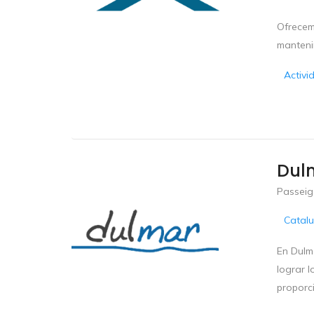
Ofrecem
manteni
Activi
Dul
Passeig
Catal
En Dulma
lograr l
proporci