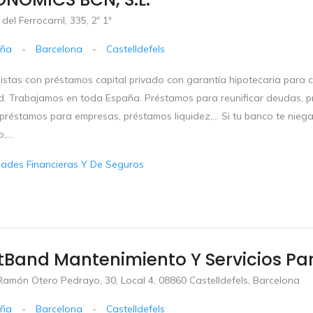
del Ferrocarril, 335, 2º 1ª
uña
-
Barcelona
-
Castelldefels
stas con préstamos capital privado con garantía hipotecaria para cu
d. Trabajamos en toda España. Préstamos para reunificar deudas, 
préstamos para empresas, préstamos liquidez,... Si tu banco te niega
,...
dades Financieras Y De Seguros
tBand Mantenimiento Y Servicios P
amón Otero Pedrayo, 30, Local 4, 08860 Castelldefels, Barcelona
uña
-
Barcelona
-
Castelldefels