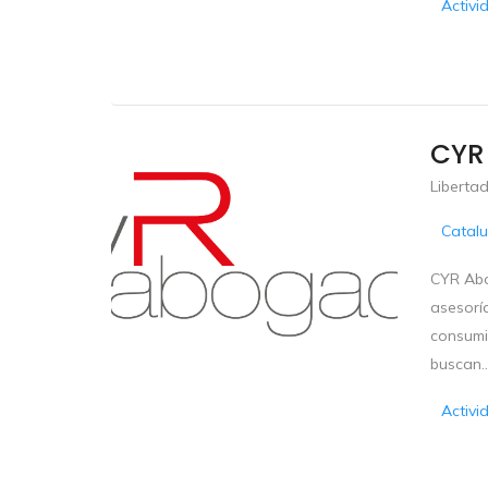
Activi
CYR
Libertad
Catal
CYR Abo
asesoría
consumi
buscan..
Activi