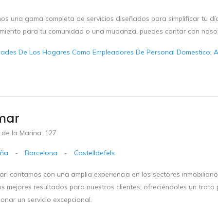
os una gama completa de servicios diseñados para simplificar tu día
miento para tu comunidad o una mudanza, puedes contar con noso
dades De Los Hogares Como Empleadores De Personal Domestico; Ac
mar
 de la Marina, 127
uña
-
Barcelona
-
Castelldefels
r, contamos con una amplia experiencia en los sectores inmobiliario, 
os mejores resultados para nuestros clientes; ofreciéndoles un trato
onar un servicio excepcional.