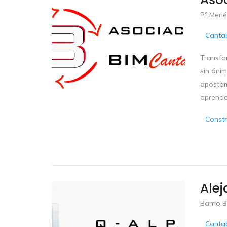
P.º Mené
Cantab
Transfo
sin áni
apostam
aprender
Constr
Alej
Barrio 
Cantab