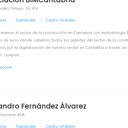
ndez Pelayo, 16, 6ºd
ria
-
Santander
-
Castro-Urdiales
rmamos el sector de la construcción en Cantabria con metodología 
mo de lucro donde cabemos todos los agentes del sector de la constr
os por la digitalización de nuestro sector en Cantabria a través d
, compart...
uccion
andro Fernández Álvarez
Brazomar 45A
ria
-
Santander
-
Castro-Urdiales