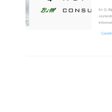
En Q-Al
sostenib
Informa
Constr