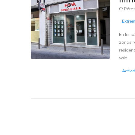
C/ Pére
Extre
En Inmob
zonas r
residenc
valo...
Activi