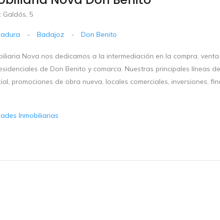
z Galdós, 5
madura
-
Badajoz
-
Don Benito
iliaria Nova nos dedicamos a la intermediación en la compra, venta 
esidenciales de Don Benito y comarca. Nuestras principales líneas d
ial, promociones de obra nueva, locales comerciales, inversiones, fi
dades Inmobiliarias