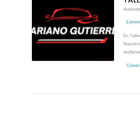
Avenida 
Extre
En Tall
Nuestra 
multimar
Comerc