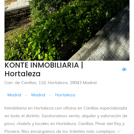
KONTE INMOBILIARIA |
Hortaleza
Carr. de Canillas, 116, Hortaleza, 28043 Madrid
Madrid
-
Madrid
-
Hortaleza
Inmobiliaria en Hortaleza con oficina en Canillas especializada
en todo el distrito. Gestionamos venta, alquiler y valoración de
pisos, chalets y locales en Hortaleza, Canillas, Pinar del Rey y
Piovera. Nos encargamos de los trámites más complejos: ✅