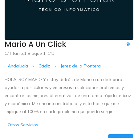
Mario A Un Click
C/Titanio,1 Bloque 1, 1ºD
Andalucía
-
Cádiz
-
Jerez de la Frontera
HOLA, SOY MARIO Y estoy detrás de Mario a un click para
ayudar a particulares y empresas a solucionar problemas y
encontrar las mejores alternativas de una forma rápida, eficaz
y económica. Me encanta mi trabajo, y esto hace que me
implique al 100% en cada problema que pueda surgir.
Otros Servicios