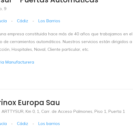
o, 9
ucía
-
Cádiz
-
Los Barrios
na empresa constituida hace más de 40 años que trabajamos en el 
o de cerramientos automáticos. Nuestros servicios están dirigidos a t
ción, Hospitales, Naval, Cliente particular, etc.
ria Manufacturera
rinox Europa Sau
O ARTTYSUR, Km 0, 1, Carr. de Acceso Palmones, Piso 1, Puerta 1
ucía
-
Cádiz
-
Los barrios