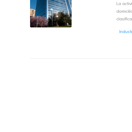
La activ
domicili
clasific
Indust