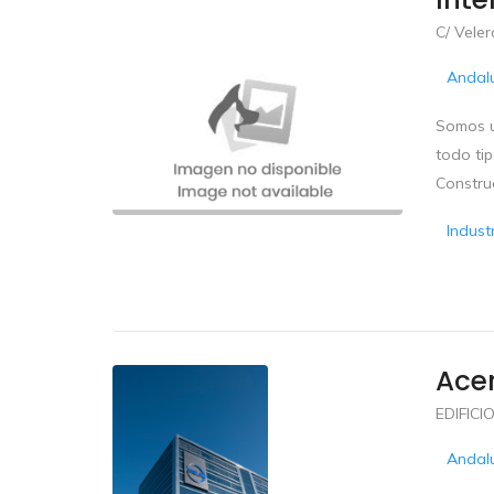
C/ Veler
Andal
Somos u
todo tip
Construc
Indust
Ace
EDIFICI
Andal