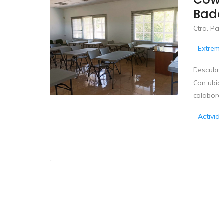
Bad
Ctra. Pa
Extre
Descubr
Con ubic
colabora
Activi