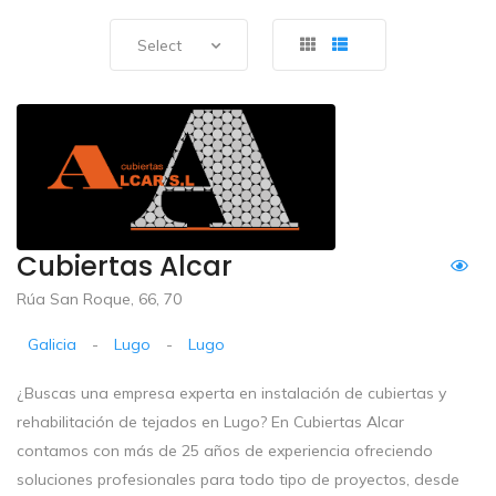
Select
Cubiertas Alcar
Rúa San Roque, 66, 70
Galicia
-
Lugo
-
Lugo
¿Buscas una empresa experta en instalación de cubiertas y
rehabilitación de tejados en Lugo? En Cubiertas Alcar
contamos con más de 25 años de experiencia ofreciendo
soluciones profesionales para todo tipo de proyectos, desde