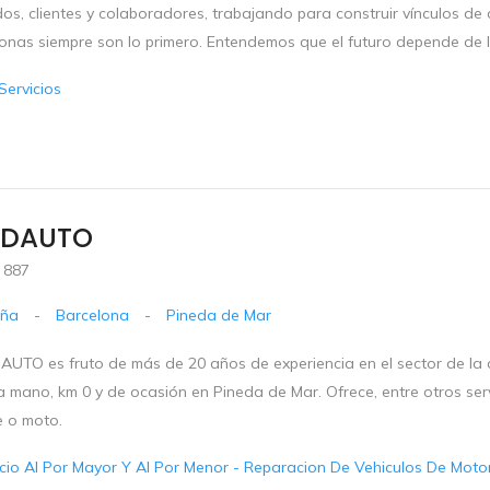
os, clientes y colaboradores, trabajando para construir vínculos de
sonas siempre son lo primero. Entendemos que el futuro depende de l
Servicios
EDAUTO
 887
uña
-
Barcelona
-
Pineda de Mar
AUTO es fruto de más de 20 años de experiencia en el sector de la 
 mano, km 0 y de ocasión en Pineda de Mar. Ofrece, entre otros serv
e o moto.
io Al Por Mayor Y Al Por Menor - Reparacion De Vehiculos De Motor 