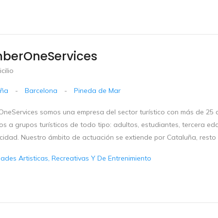
berOneServices
cilio
uña
-
Barcelona
-
Pineda de Mar
neServices somos una empresa del sector turístico con más de 25 añ
ios a grupos turísticos de todo tipo: adultos, estudiantes, tercera eda
cidad. Nuestro ámbito de actuación se extiende por Cataluña, resto 
dades Artisticas, Recreativas Y De Entrenimiento