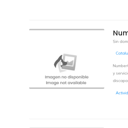
Num
Sin domi
Catal
NumberO
y servic
discapa
Activi