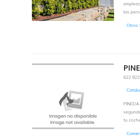
emplead
las per
Otros 
PIN
622 822
Catal
PINEDA 
segunda
tu coch
Comerc