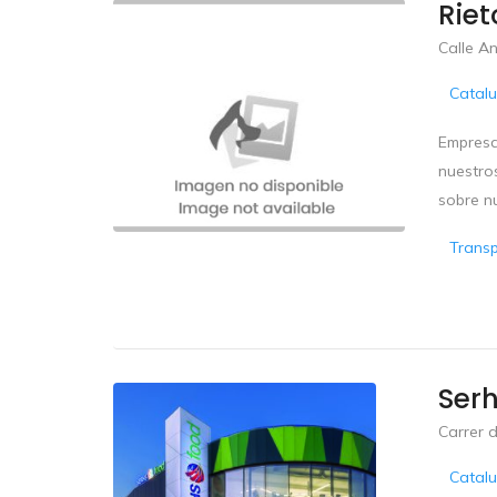
Riet
Calle An
Catal
Empresa
nuestro
sobre nu
Trans
Serh
Carrer d
Catal