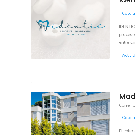
Catal
IDÈNTIC 
procesos
entre cl
Activi
Mad
Carrer G
Catal
El éxito