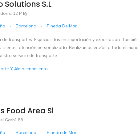
o Solutions S.l
dorra 12 P Bj
uña
-
Barcelona
-
Pineda De Mar
 de transportes. Especialistas en importación y exportación. Tambi
s clientes atención personalizada. Realizamos envíos a todo el mun
estro servicio de transporte.
porte Y Almacenamiento
s Food Area Sl
el Garbí, 88
uña
-
Barcelona
-
Pineda de Mar