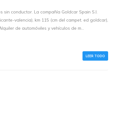
es sin conductor. La compañía Goldcar Spain S.l.
licante-valencia), km 115 (cm del campet. ed goldcar),
lquiler de automóviles y vehículos de m...
LEER TODO