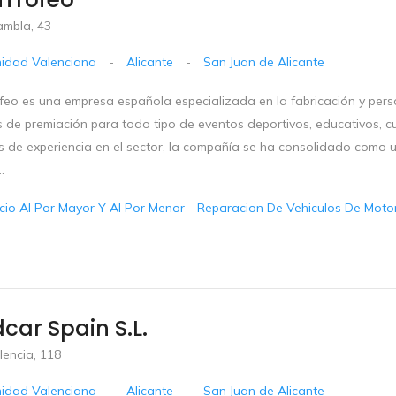
ambla, 43
idad Valenciana
-
Alicante
-
San Juan de Alicante
feo es una empresa española especializada en la fabricación y perso
s de premiación para todo tipo de eventos deportivos, educativos, c
 de experiencia en el sector, la compañía se ha consolidado como u
.
io Al Por Mayor Y Al Por Menor - Reparacion De Vehiculos De Motor 
car Spain S.l.
lencia, 118
idad Valenciana
-
Alicante
-
San Juan de Alicante