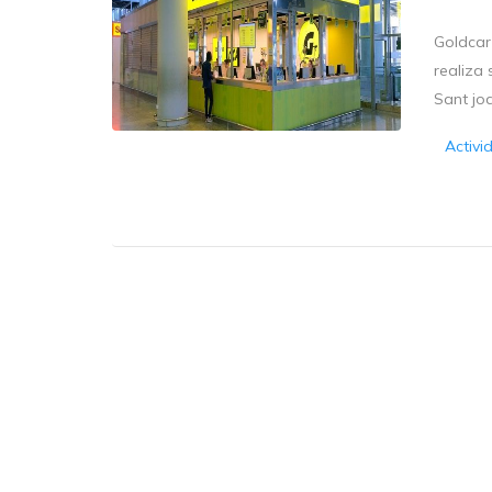
Goldcar 
realiza 
Sant joa
Activi