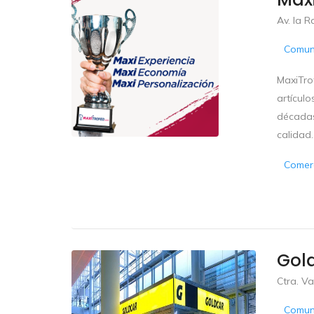
Av. la R
Comun
MaxiTro
artículo
décadas
calidad..
Comerc
Gold
Ctra. Va
Comun