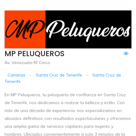
MP PELUQUEROS
Av. Venezuela Nº Cinco
Canarias
-
Santa Cruz de Tenerife
-
Santa Cruz de
Tenerife
En MP Peluqueros, tu peluquería de confianza en Santa Cruz
de Tenerife, nos dedicamos a realzar tu belleza y estilo. Con
más de una década de experiencia, nos especializamos en
alisados definitivos con resultados espectaculares y ofrecemos
una amplia gama de servicios capilares para mujeres y
hombres. Ubicados convenientemente a solo 3 minutos de la