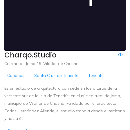
Charqo.studio
Camino de Jama 19. Vilaflor de Chasna.
Canarias
-
Santa Cruz de Tenerife
-
Tenerife
Es un estudio de arquitectura con sede en las alturas de la
vertiente sur de la isla de Tenerife, en el núcleo rural de Jama,
municipio de Vilaflor de Chasna. Fundado por el arquitecto
Carlos Hernández Allende, el estudio trabaja desde el territorio
y hacia él.