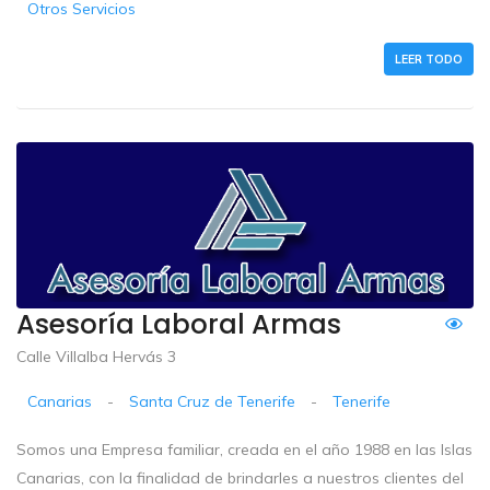
Otros Servicios
LEER TODO
Asesoría Laboral Armas
Calle Villalba Hervás 3
Canarias
-
Santa Cruz de Tenerife
-
Tenerife
Somos una Empresa familiar, creada en el año 1988 en las Islas
Canarias, con la finalidad de brindarles a nuestros clientes del