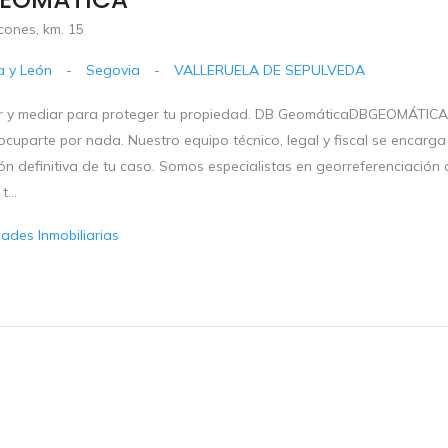
cones, km. 15
la y León
-
Segovia
-
VALLERUELA DE SEPULVEDA
ar y mediar para proteger tu propiedad. DB GeomáticaDBGEOMÁTI
cuparte por nada. Nuestro equipo técnico, legal y fiscal se encarga 
ón definitiva de tu caso. Somos especialistas en georreferenciación
t...
dades Inmobiliarias