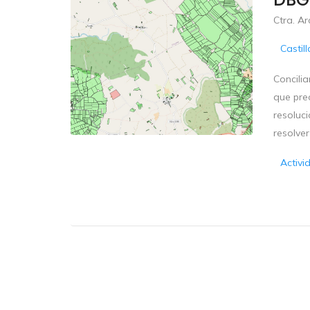
Ctra. Ar
Castil
Concili
que preo
resoluci
resolver 
Activi