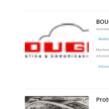
BOUG
Avenida
Madri
Manteni
informá
Inform
Pro