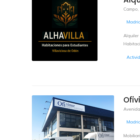
Campo,
Madri
Alquiler
Habitac
Activi
Ofiv
Avenida
Madri
Mobilia