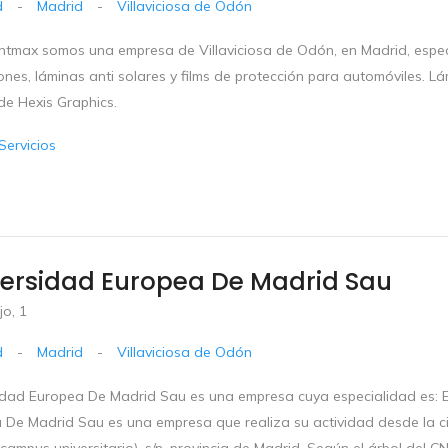
d
-
Madrid
-
Villaviciosa de Odón
intmax somos una empresa de Villaviciosa de Odón, en Madrid, especi
ones, láminas anti solares y films de protección para automóviles. Lá
de Hexis Graphics.
Servicios
versidad Europea De Madrid Sau
jo, 1
d
-
Madrid
-
Villaviciosa de Odón
idad Europea De Madrid Sau es una empresa cuya especialidad es: 
 De Madrid Sau es una empresa que realiza su actividad desde la ciu
ampus universitario), s/n, provincia de Madrid. Según el árbol del 