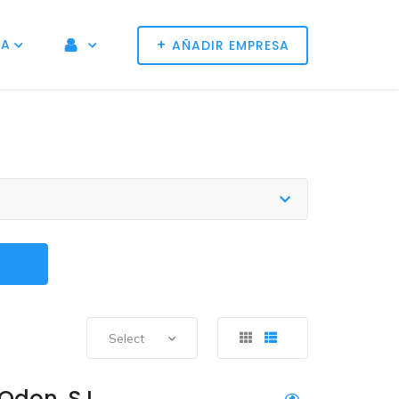
+
NA
AÑADIR EMPRESA
Select
Odon, S.L.