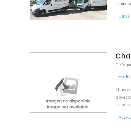
¡Llámen
Otros 
Chav
C. Carpi
Madri
Chavarrí
trayect
clientes
Activi