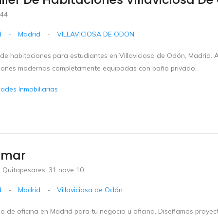
 44
d
-
Madrid
-
VILLAVICIOSA DE ODON
 de habitaciones para estudiantes en Villaviciosa de Odón, Madrid. 
iones modernas completamente equipadas con baño privado.
dades Inmobiliarias
imar
 Quitapesares, 31 nave 10
d
-
Madrid
-
Villaviciosa de Odón
rio de oficina en Madrid para tu negocio u oficina. Diseñamos proye