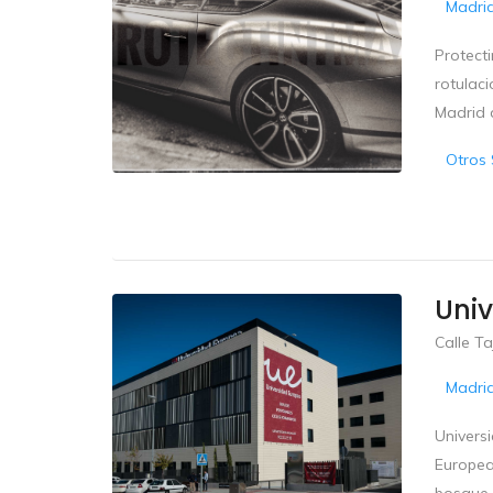
Madri
Protect
rotulaci
Madrid 
Otros 
Uni
Calle Ta
Madri
Univers
Europea
bosque c