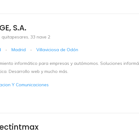
E, S.A.
 quitapesares, 33 nave 2
d
-
Madrid
-
Villaviciosa de Odón
miento informático para empresas y autómomos. Soluciones informáti
tica. Desarrollo web y mucho más.
acion Y Comunicaciones
tectintmax