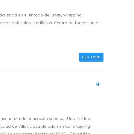
alizada en el tintado de lunas, wrapping,
minas anti solares edificios. Centro de formación de
LEER TODO
Enseñanza de educación superior. Universidad
dad de Villaviciosa de odon en Calle tajo (lg
CNAE, se encuentra dentro del 8543 - Educación