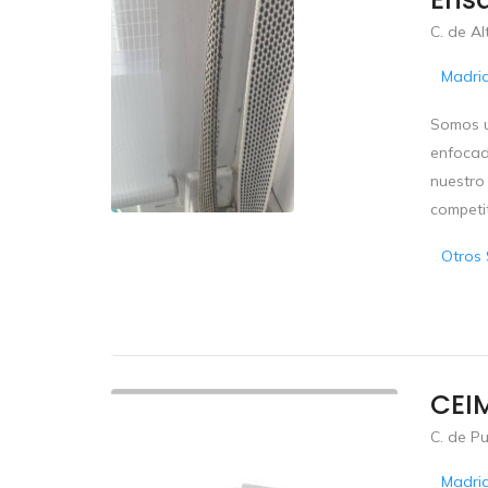
C. de Al
Madri
Somos u
enfocad
nuestro 
competiti
Otros 
CEIM
C. de P
Madri