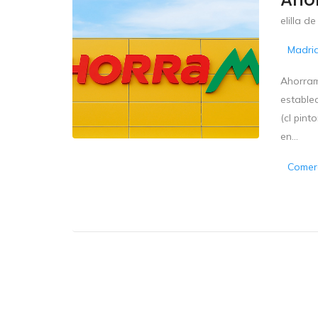
elilla d
Madri
Ahorram
estable
(cl pint
en...
Comerc