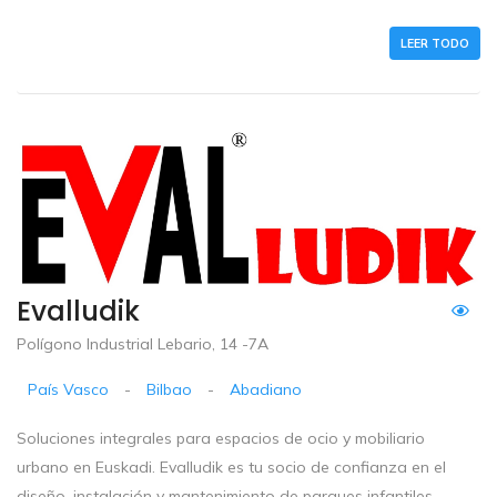
LEER TODO
Evalludik
Polígono Industrial Lebario, 14 -7A
País Vasco
-
Bilbao
-
Abadiano
Soluciones integrales para espacios de ocio y mobiliario
urbano en Euskadi. Evalludik es tu socio de confianza en el
diseño, instalación y mantenimiento de parques infantiles,