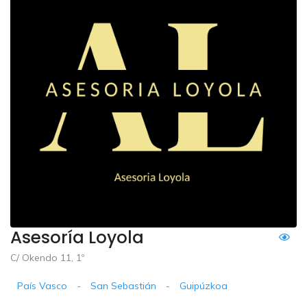
Asesoría Loyola
C/ Okendo 11, 1º
País Vasco
-
San Sebastián
-
Guipúzkoa