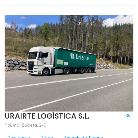
URAIRTE LOGÍSTICA S.L.
Pol. Ind. Zubieta, 2-D
País Vasco
-
Bilbao
-
Amorebieta-Etxano