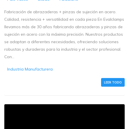
Fabricación de abrazaderas + pinzas de sujeción en acero.
Calidad, resistencia + versatilidad en cada pieza En Evalclamps
llevamos más de 30 años fabricando abrazaderas y pinzas de
sujeción en acero con la máxima precisión. Nuestros productos
se adaptan a diferentes necesidades, ofreciendo soluciones
robustas y duraderas para la industria y el sector profesional.
Con...
Industria Manufacturera
LEER TODO