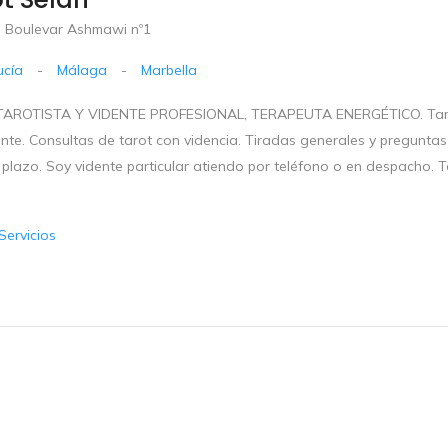
 Boulevar Ashmawi nº1
ucía
-
Málaga
-
Marbella
AROTISTA Y VIDENTE PROFESIONAL, TERAPEUTA ENERGÉTICO. Tarot Sel
ente. Consultas de tarot con videncia. Tiradas generales y preguntas 
 plazo. Soy vidente particular atiendo por teléfono o en despacho. 
Servicios