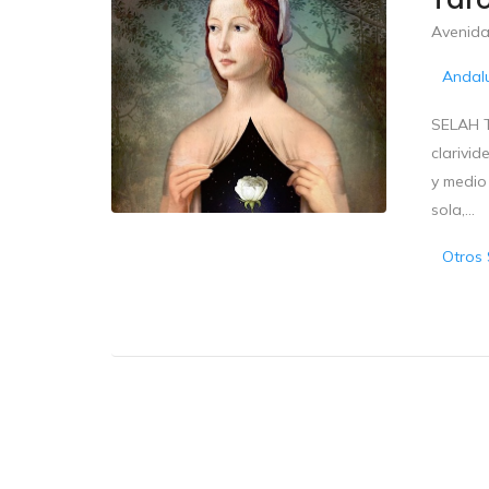
Avenida
Andal
SELAH T
clarivid
y medio
sola,...
Otros 