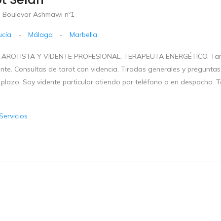
 Boulevar Ashmawi nº1
ucía
-
Málaga
-
Marbella
AROTISTA Y VIDENTE PROFESIONAL, TERAPEUTA ENERGÉTICO. Tarot Sel
ente. Consultas de tarot con videncia. Tiradas generales y preguntas 
 plazo. Soy vidente particular atiendo por teléfono o en despacho. 
Servicios