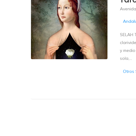
Avenida
Andal
SELAH T
clarivid
y medio
sola,...
Otros 