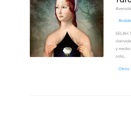
Avenida
Andal
SELAH T
clarivid
y medio
sola,...
Otros 