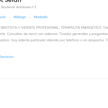
 Boulevar Ashmawi nº1
ucía
-
Málaga
-
Marbella
AROTISTA Y VIDENTE PROFESIONAL, TERAPEUTA ENERGÉTICO. Tarot Sel
ente. Consultas de tarot con videncia. Tiradas generales y preguntas 
 plazo. Soy vidente particular atiendo por teléfono o en despacho. 
Servicios