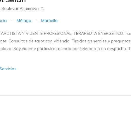
 Boulevar Ashmawi nº1
ucía
-
Málaga
-
Marbella
AROTISTA Y VIDENTE PROFESIONAL, TERAPEUTA ENERGÉTICO. Tarot Sel
ente. Consultas de tarot con videncia. Tiradas generales y preguntas 
 plazo. Soy vidente particular atiendo por teléfono o en despacho. 
Servicios