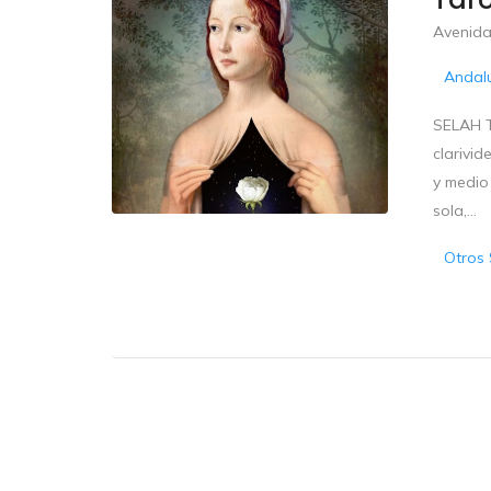
Avenida
Andal
SELAH T
clarivid
y medio
sola,...
Otros 