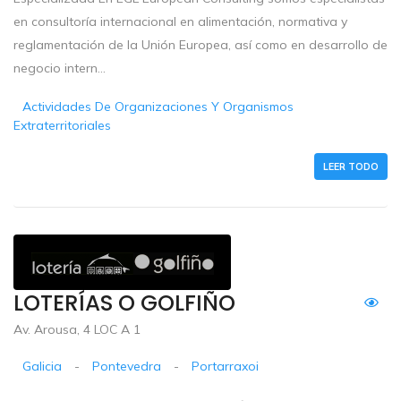
en consultoría internacional en alimentación, normativa y
reglamentación de la Unión Europea, así como en desarrollo de
negocio intern...
Actividades De Organizaciones Y Organismos
Extraterritoriales
LEER TODO
LOTERÍAS O GOLFIÑO
Av. Arousa, 4 LOC A 1
Galicia
-
Pontevedra
-
Portarraxoi