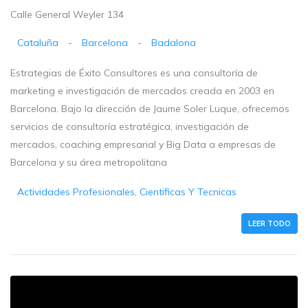
Calle General Weyler 134
Cataluña
-
Barcelona
-
Badalona
Estrategias de Éxito Consultores es una consultoría de
marketing e investigación de mercados creada en 2003 en
Barcelona. Bajo la dirección de Jaume Soler Luque, ofrecemos
servicios de consultoría estratégica, investigación de
mercados, coaching empresarial y Big Data a empresas de
Barcelona y su área metropolitana
Actividades Profesionales, Cientificas Y Tecnicas
LEER TODO