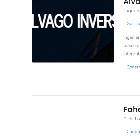
Alva
Lugar d
Galici
Ingenier
desarrol
integral
Constr
Fahe
C. de Ló
Canar