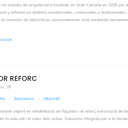
s un estudio de arquitectura fundado en Gran Canaria en 2025 por 
eva y reforma en ámbitos residenciales, comerciales y dotacionale
 la creación de atmósferas sensorialmente ricas mediante herramient
uccion
OR REFORC
sc, 39
uña
-
Barcelona
-
Ullastrell
artner expert en rehabilitació de façanes i el reforç estructural de 
en la vida útil i el valor dels actius. Solucions integrals per a la durabi