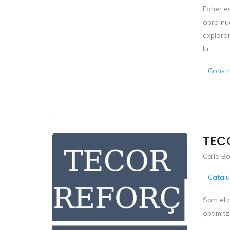
Faher e
obra nu
explorar
lu...
Constr
TEC
Calle Bo
Catal
Som el p
optimitz