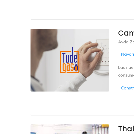
Cam
Avda Z
Navar
Las nue
consume
Constr
Tha