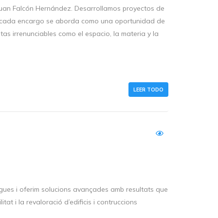
Juan Falcón Hernández. Desarrollamos proyectos de
s; cada encargo se aborda como una oportunidad de
as irrenunciables como el espacio, la materia y la
LEER TODO
bigues i oferim solucions avançades amb resultats que
litat i la revaloració d’edificis i contruccions