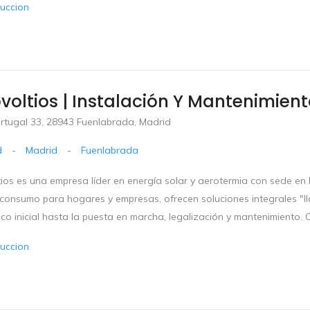
uccion
voltios | Instalación Y Mantenimien
ortugal 33, 28943 Fuenlabrada, Madrid
d
-
Madrid
-
Fuenlabrada
ios es una empresa líder en energía solar y aerotermia con sede en M
consumo para hogares y empresas, ofrecen soluciones integrales "l
co inicial hasta la puesta en marcha, legalización y mantenimiento. Co
uccion