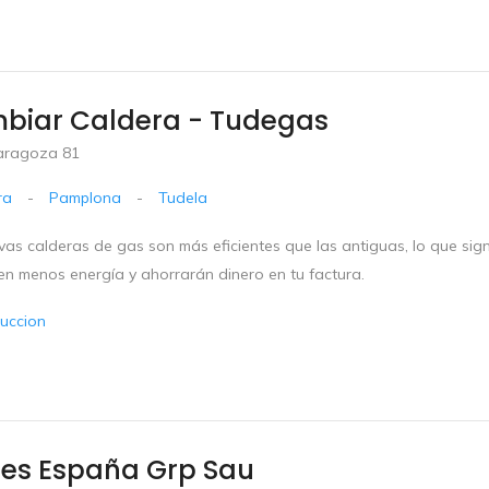
biar Caldera - Tudegas
aragoza 81
ra
-
Pamplona
-
Tudela
vas calderas de gas son más eficientes que las antiguas, lo que sig
n menos energía y ahorrarán dinero en tu factura.
uccion
les España Grp Sau