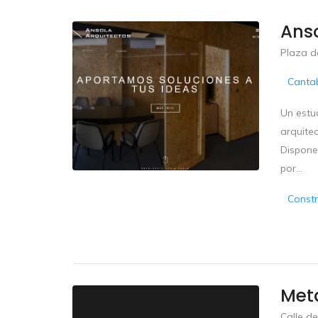
Anso
Plaza de
Cantab
Un estud
arquite
Disponem
por...
Constr
Meta
Calle de