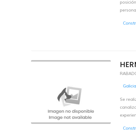
posició
personas
Constr
HERM
RABADO
Galici
Se reali
canaliza
experien
Constr