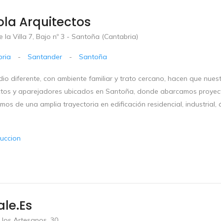
la Arquitectos
 la Villa 7, Bajo nº 3 - Santoña (Cantabria)
ria
-
Santander
-
Santoña
io diferente, con ambiente familiar y trato cercano, hacen que nues
ctos y aparejadores ubicados en Santoña, donde abarcamos proyect
os de una amplia trayectoria en edificación residencial, industrial,
uccion
le.es
 los Artesanos, 30