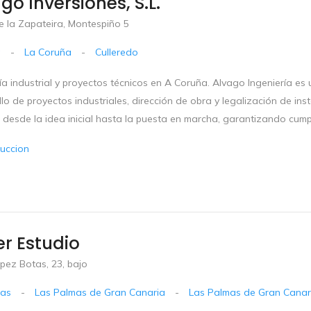
go Inversiones, S.L.
e la Zapateira, Montespiño 5
a
-
La Coruña
-
Culleredo
ía industrial y proyectos técnicos en A Coruña. Alvago Ingeniería es
lo de proyectos industriales, dirección de obra y legalización de in
, desde la idea inicial hasta la puesta en marcha, garantizando cump
uccion
r Estudio
pez Botas, 23, bajo
ias
-
Las Palmas de Gran Canaria
-
Las Palmas de Gran Canar