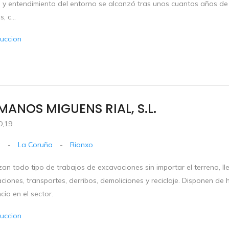
n y entendimiento del entorno se alcanzó tras unos cuantos años de 
, c...
uccion
ANOS MIGUENS RIAL, S.L.
,19
a
-
La Coruña
-
Rianxo
zan todo tipo de trabajos de excavaciones sin importar el terreno, l
ciones, transportes, derribos, demoliciones y reciclaje. Disponen de
cia en el sector.
uccion