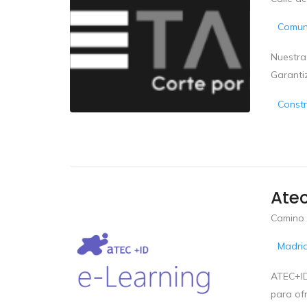
Comun
Nuestra
Garanti
Constr
Atec
Camino 
Madri
ATEC+ID
para of