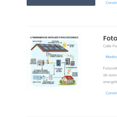
Constr
Foto
Calle P
Madri
Fotovolt
de auto
energéti
Constr