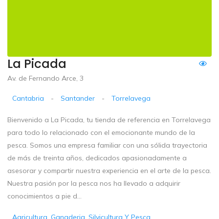
La Picada
Av. de Fernando Arce, 3
Cantabria
-
Santander
-
Torrelavega
Bienvenido a La Picada, tu tienda de referencia en Torrelavega
para todo lo relacionado con el emocionante mundo de la
pesca. Somos una empresa familiar con una sólida trayectoria
de más de treinta años, dedicados apasionadamente a
asesorar y compartir nuestra experiencia en el arte de la pesca.
Nuestra pasión por la pesca nos ha llevado a adquirir
conocimientos a pie d...
Agricultura, Ganaderia, Silvicultura Y Pesca