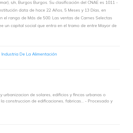
limar), s/n, Burgos Burgos. Su clasificación del CNAE es 1011 -
stitución data de hace 22 Años, 5 Meses y 13 Días, en
n el rango de Más de 500. Las ventas de Carnes Selectas
ee un capital social que entra en el tramo de entre Mayor de
:
Industria De La Alimentación
 y urbanizacion de solares, edificios y fincas urbanas o
. la construccion de edificaciones, fabricas... - Procesado y