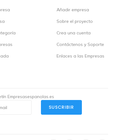
presa
Añadir empresa
esa
Sobre el proyecto
ategoría
Crea una cuenta
presas
Contáctenos y Soporte
zada
Enlaces a las Empresas
letín Empresasespanolas.es
SUSCRIBIR