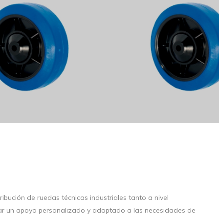
bución de ruedas técnicas industriales tanto a nivel
dar un apoyo personalizado y adaptado a las necesidades de