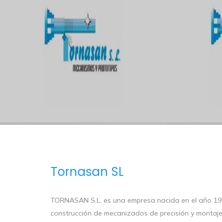
Tornasan SL
TORNASAN S.L. es una empresa nacida en el año 1999
construcción de mecanizados de precisión y montaje