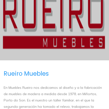
Rueiro Muebles
En Muebles Rueiro nos dedicamos al diseño y a la fabricación
de muebles de madera a medida desde 1978, en Miñortos,
Porto do Son. Es el nuestro un taller familiar, en el que la
segunda generación ha tomado el relevo, trabajamos la