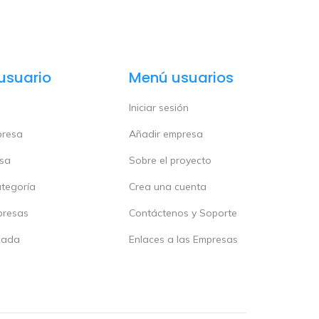
usuario
Menú usuarios
Iniciar sesión
presa
Añadir empresa
esa
Sobre el proyecto
ategoría
Crea una cuenta
presas
Contáctenos y Soporte
zada
Enlaces a las Empresas