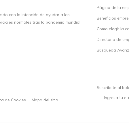
Página de la em
ido con la intención de ayudar a las
Beneficios empr
rciales normales tras la pandemia mundial
Cómo elegir la c
Directorio de em
Búsqueda Avan
Suscríbete al bo
ica de Cookies
Mapa del sitio