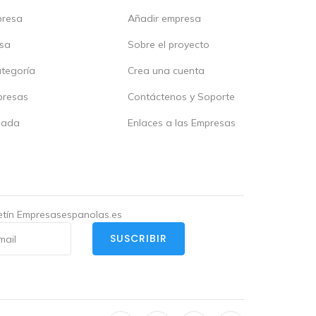
presa
Añadir empresa
esa
Sobre el proyecto
ategoría
Crea una cuenta
presas
Contáctenos y Soporte
zada
Enlaces a las Empresas
letín Empresasespanolas.es
SUSCRIBIR