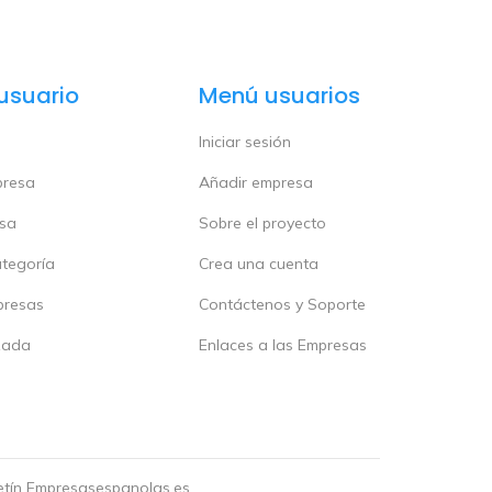
usuario
Menú usuarios
Iniciar sesión
presa
Añadir empresa
esa
Sobre el proyecto
ategoría
Crea una cuenta
presas
Contáctenos y Soporte
zada
Enlaces a las Empresas
letín Empresasespanolas.es