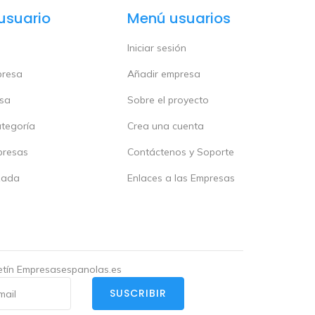
usuario
Menú usuarios
Iniciar sesión
presa
Añadir empresa
esa
Sobre el proyecto
ategoría
Crea una cuenta
presas
Contáctenos y Soporte
zada
Enlaces a las Empresas
letín Empresasespanolas.es
SUSCRIBIR