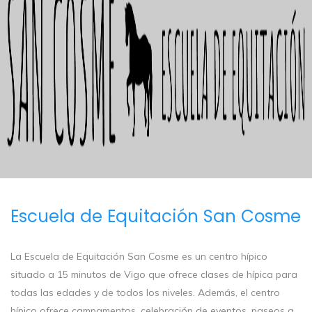
Escuela de Equitación San Cosme
La Escuela de Equitación San Cosme es un centro hípico
situado a 15 minutos de Vigo que ofrece clases de hípica para
todas las edades y de todos los niveles. Además, el centro
hípico ofrece campamentos, celebración de eventos, paseos a